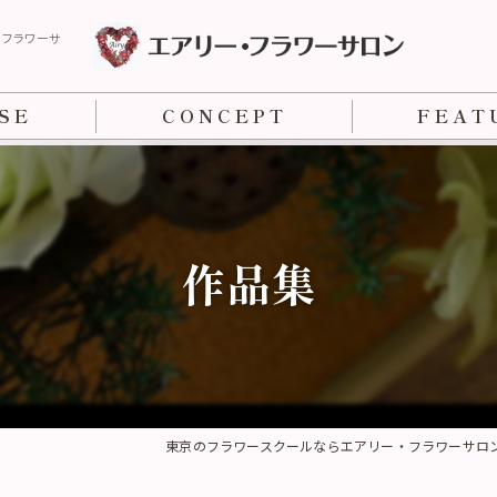
・フラワーサ
SE
CONCEPT
FEAT
ー）コース
フラワーアレン
ス
フラワーデザイ
作品集
NFD資格検定
フラワー装飾技
東京のフラワースクールならエアリー・フラワーサロ