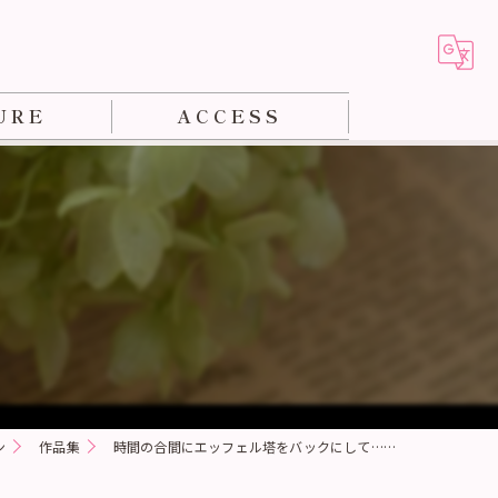
URE
ACCESS
ジメント教室
ン
能士
ン
作品集
時間の合間にエッフェル塔をバックにして……