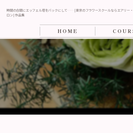
時間の合間にエッフェル塔をバックにして…… | 東京のフラワースクールならエアリー
ロン | 作品集
HOME
COUR
英・仏（ビギナ
カルチャーコー