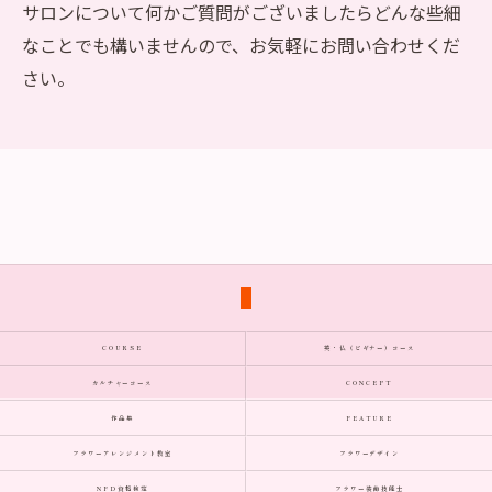
サロンについて何かご質問がございましたらどんな些細
なことでも構いませんので、お気軽にお問い合わせくだ
さい。
COURSE
英・仏（ビギナー）コース
カルチャーコース
CONCEPT
作品集
FEATURE
フラワーアレンジメント教室
フラワーデザイン
NFD資格検定
フラワー装飾技能士