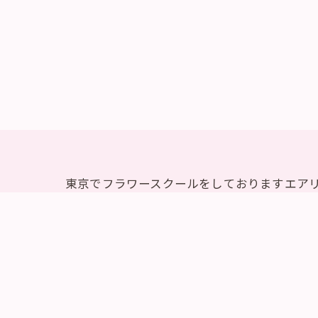
東京でフラワースクールをしておりますエア
ッスンを行ってまいります。エアリー・フラ
様が理想とする作品作りのために的確なアド
ラワーサロンをご検討ください。エアリー・
問い合わせください。