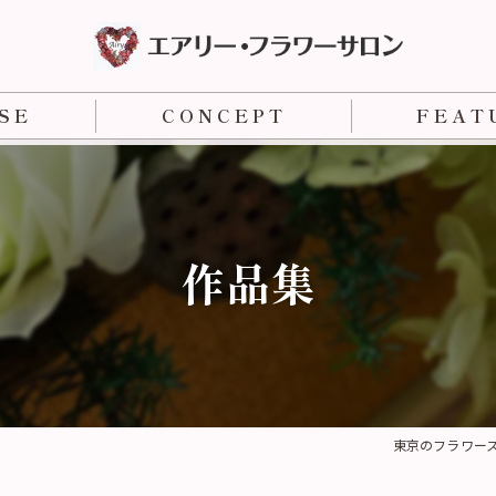
SE
CONCEPT
FEAT
ー）コース
フラワーアレン
ス
フラワーデザイ
作品集
NFD資格検定
フラワー装飾技
東京のフラワー