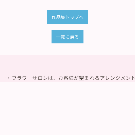
作品集トップへ
一覧に戻る
リー・フラワーサロンは、お客様が望まれるアレンジメン
ワーサロンにはアレンジメントに関しまして確かな技術と
バイスをいたします。東京でフラワースクールをお考えの
フラワーサロンについて何かご質問がございましたらどん