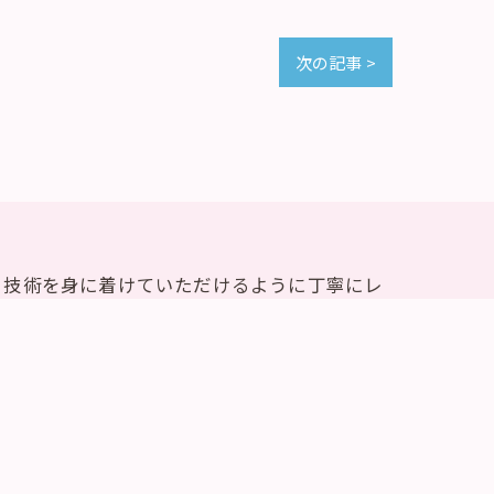
次の記事 >
ト技術を身に着けていただけるように丁寧にレ
豊富な知識をもった講師がおりますので、お客
方がいらっしゃいましたら、ぜひエアリー・フ
な些細なことでも構いませんので、お気軽にお