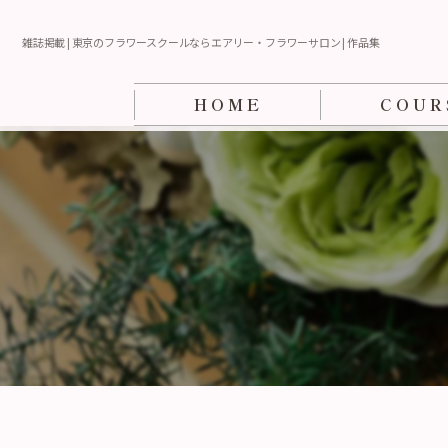
雑誌掲載 | 東京のフラワースクールならエアリー・フラワーサロン | 作品集
HOME
COUR
英・仏（ビギナ
カルチャーコー