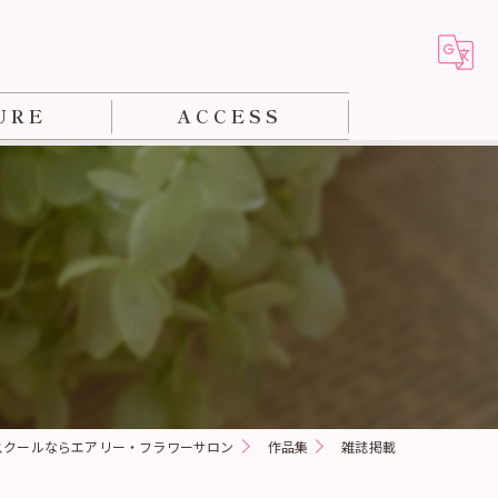
URE
ACCESS
ジメント教室
ン
能士
スクールならエアリー・フラワーサロン
作品集
雑誌掲載